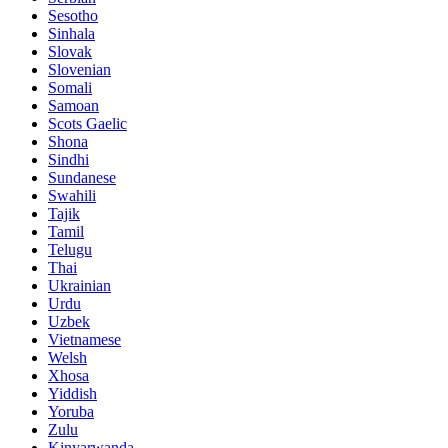
Sesotho
Sinhala
Slovak
Slovenian
Somali
Samoan
Scots Gaelic
Shona
Sindhi
Sundanese
Swahili
Tajik
Tamil
Telugu
Thai
Ukrainian
Urdu
Uzbek
Vietnamese
Welsh
Xhosa
Yiddish
Yoruba
Zulu
Kinyarwanda