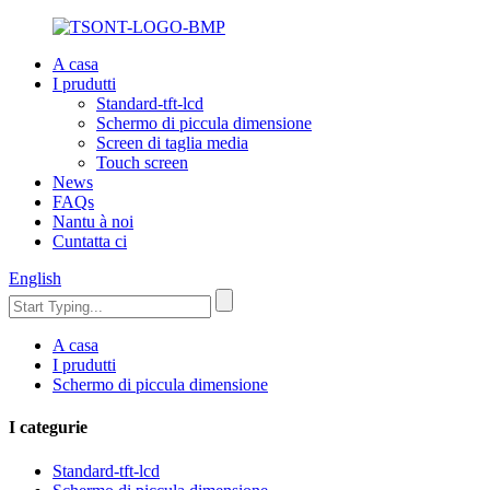
A casa
I prudutti
Standard-tft-lcd
Schermo di piccula dimensione
Screen di taglia media
Touch screen
News
FAQs
Nantu à noi
Cuntatta ci
English
A casa
I prudutti
Schermo di piccula dimensione
I categurie
Standard-tft-lcd