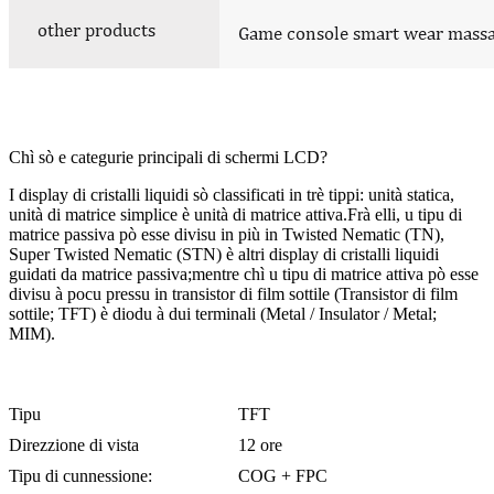
Chì sò e categurie principali di schermi LCD?
I display di cristalli liquidi sò classificati in trè tippi: unità statica,
unità di matrice simplice è unità di matrice attiva.Frà elli, u tipu di
matrice passiva pò esse divisu in più in Twisted Nematic (TN),
Super Twisted Nematic (STN) è altri display di cristalli liquidi
guidati da matrice passiva;mentre chì u tipu di matrice attiva pò esse
divisu à pocu pressu in transistor di film sottile (Transistor di film
sottile; TFT) è diodu à dui terminali (Metal / Insulator / Metal;
MIM).
Tipu
TFT
Direzzione di vista
12 ore
Tipu di cunnessione:
COG + FPC