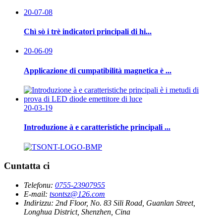
20-07-08
Chì sò i trè indicatori principali di hi...
20-06-09
Applicazione di cumpatibilità magnetica è ...
20-03-19
Introduzione à e caratteristiche principali ...
Cuntatta ci
Telefonu:
0755-23907955
E-mail:
tsontsz@126.com
Indirizzu:
2nd Floor, No. 83 Sili Road, Guanlan Street,
Longhua District, Shenzhen, Cina